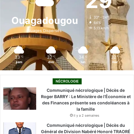
29
b
e
u
a
o
o
d
b
g
k
Ouagadougou
33º - 24º
64%
o
i
e
r
5.13 km/h
Nuages Dispersés
k
n
a
m
33
32
34
32
℃
℃
℃
℃
sam
dim
lun
mar
NÉCROLOGIE
Communiqué nécrologique | Décès de
Roger BARRY : Le Ministère de l’Économie et
des Finances présente ses condoléances à
la famille
il y a 2 semaines
Communiqué nécrologique | Décès du
Général de Division Nabéré Honoré TRAORÉ