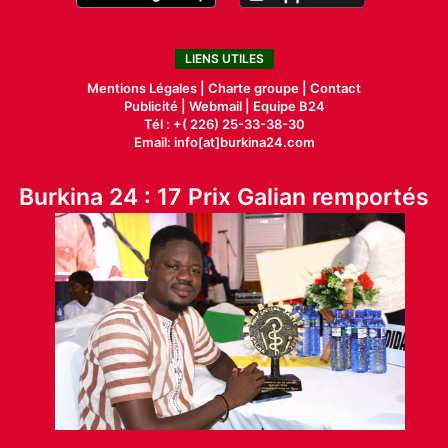
LIENS UTILES
Mentions Légales |
Charte groupe |
Contact
Publicité
|
Webmail |
Equipe B24
Tél : +( 226) 25-33-38-30
Email: info[at]burkina24.com
Burkina 24 : 17 Prix Galian remportés