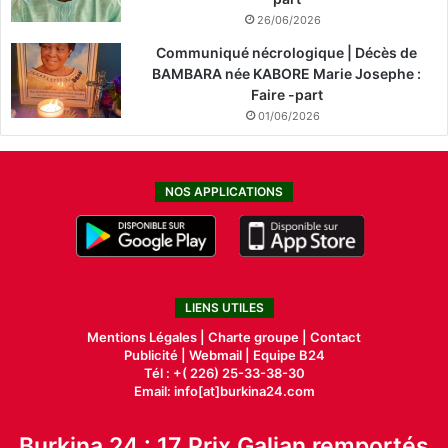
26/06/2026
Communiqué nécrologique | Décès de
BAMBARA née KABORE Marie Josephe :
Faire -part
01/06/2026
NOS APPLICATIONS
LIENS UTILES
Mentions Légales |
Charte groupe |
Contact
Publicité
|
Webmail |
Equipe B24
Tél : +( 226) 25-33-38-30
Email: info[at]burkina24.com
Burkina 24 : 17 Prix Galian remportés