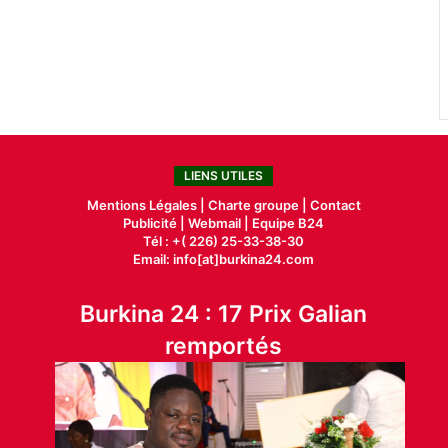
LIENS UTILES
Mentions Légales |
Charte groupe |
Contact
Publicité
|
Webmail |
Equipe B24
Tél : +( 226) 25-33-38-30
Email: info[at]burkina24.com
Burkina 24 : 17 Prix Galian
remportés