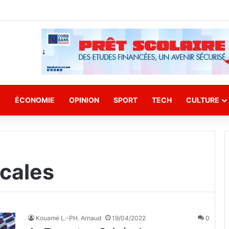
E
ÉCONOMIE
OPINION
SPORT
TECH
CULTURE
cales
Kouamé L.-PH. Arnaud
19/04/2022
0