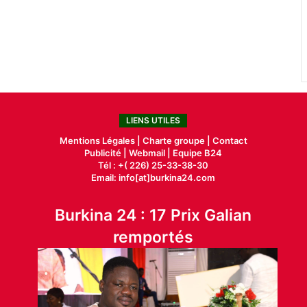
LIENS UTILES
Mentions Légales |
Charte groupe |
Contact
Publicité
|
Webmail |
Equipe B24
Tél : +( 226) 25-33-38-30
Email: info[at]burkina24.com
Burkina 24 : 17 Prix Galian
remportés