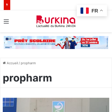
FR
Menu
Accueil
/
propharm
propharm