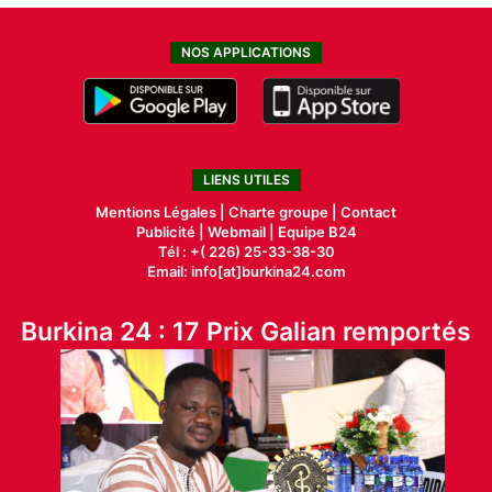
NOS APPLICATIONS
LIENS UTILES
Mentions Légales |
Charte groupe |
Contact
Publicité
|
Webmail |
Equipe B24
Tél : +( 226) 25-33-38-30
Email: info[at]burkina24.com
Burkina 24 : 17 Prix Galian remportés