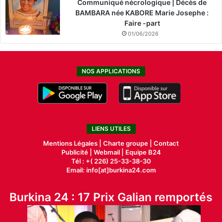
Communiqué nécrologique | Décès de
BAMBARA née KABORE Marie Josephe :
Faire -part
01/06/2026
NOS APPLICATIONS
LIENS UTILES
Mentions Légales |
Charte groupe |
Contact
Publicité
|
Webmail |
Equipe B24
Tél : +( 226) 25-33-38-30
Email: info[at]burkina24.com
Burkina 24 : 17 Prix Galian remportés