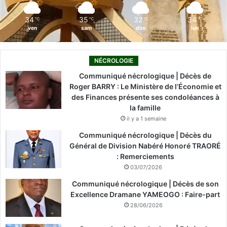
m
34
35
32
34
℃
℃
℃
℃
ven
sam
dim
lun
NÉCROLOGIE
Communiqué nécrologique | Décès de
Roger BARRY : Le Ministère de l’Économie et
des Finances présente ses condoléances à
la famille
il y a 1 semaine
Communiqué nécrologique | Décès du
Général de Division Nabéré Honoré TRAORÉ
: Remerciements
03/07/2026
Communiqué nécrologique | Décès de son
Excellence Dramane YAMEOGO : Faire-part
28/06/2026