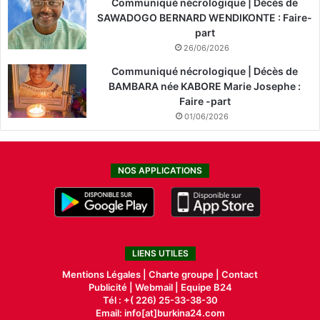
Communiqué nécrologique | Décès de
SAWADOGO BERNARD WENDIKONTE : Faire-
part
26/06/2026
Communiqué nécrologique | Décès de
BAMBARA née KABORE Marie Josephe :
Faire -part
01/06/2026
NOS APPLICATIONS
LIENS UTILES
Mentions Légales |
Charte groupe |
Contact
Publicité
|
Webmail |
Equipe B24
Tél : +( 226) 25-33-38-30
Email: info[at]burkina24.com