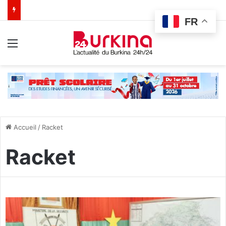
FR
Menu
Accueil
/
Racket
Racket