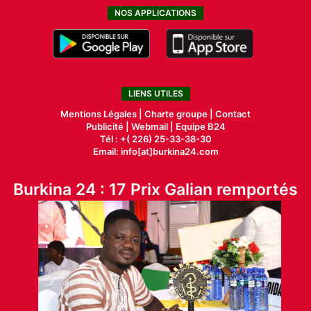
NOS APPLICATIONS
LIENS UTILES
Mentions Légales |
Charte groupe |
Contact
Publicité
|
Webmail |
Equipe B24
Tél : +( 226) 25-33-38-30
Email: info[at]burkina24.com
Burkina 24 : 17 Prix Galian remportés