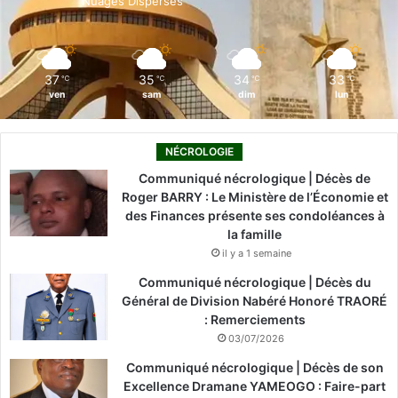
Nuages Dispersés
k
n
a
m
37
35
34
33
℃
℃
℃
℃
ven
sam
dim
lun
NÉCROLOGIE
Communiqué nécrologique | Décès de
Roger BARRY : Le Ministère de l’Économie et
des Finances présente ses condoléances à
la famille
il y a 1 semaine
Communiqué nécrologique | Décès du
Général de Division Nabéré Honoré TRAORÉ
: Remerciements
03/07/2026
Communiqué nécrologique | Décès de son
Excellence Dramane YAMEOGO : Faire-part