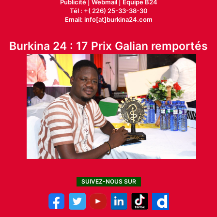
Publicité
|
Webmail |
Equipe B24
Tél : +( 226) 25-33-38-30
Email: info[at]burkina24.com
Burkina 24 : 17 Prix Galian remportés
SUIVEZ-NOUS SUR