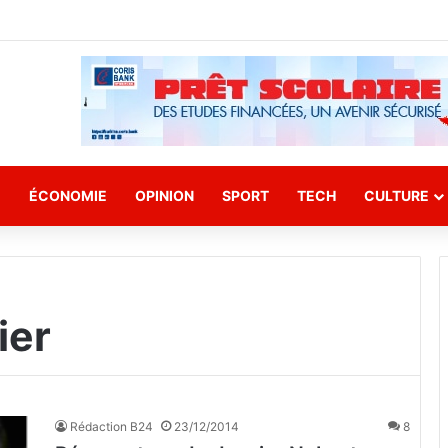
E
ÉCONOMIE
OPINION
SPORT
TECH
CULTURE
ier
Rédaction B24
23/12/2014
8