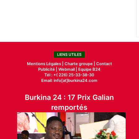
LIENS UTILES
Mentions Légales |
Charte groupe |
Contact
Publicité
|
Webmail |
Equipe B24
Tél : +( 226) 25-33-38-30
Email: info[at]burkina24.com
Burkina 24 : 17 Prix Galian
remportés