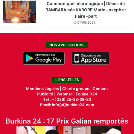
Communiqué nécrologique | Décès de
BAMBARA née KABORE Marie Josephe :
Faire -part
01/06/2026
NOS APPLICATIONS
LIENS UTILES
Mentions Légales |
Charte groupe |
Contact
Publicité
|
Webmail |
Equipe B24
Tél : +( 226) 25-33-38-30
Email: info[at]burkina24.com
Burkina 24 : 17 Prix Galian remportés