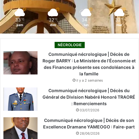
k
n
a
m
33
32
34
32
℃
℃
℃
℃
sam
dim
lun
mar
NÉCROLOGIE
Communiqué nécrologique | Décès de
Roger BARRY : Le Ministère de l’Économie et
des Finances présente ses condoléances à
la famille
il y a 2 semaines
Communiqué nécrologique | Décès du
Général de Division Nabéré Honoré TRAORÉ
: Remerciements
03/07/2026
Communiqué nécrologique | Décès de son
Excellence Dramane YAMEOGO : Faire-part
28/06/2026