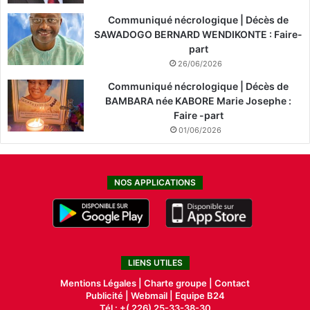
Communiqué nécrologique | Décès de
SAWADOGO BERNARD WENDIKONTE : Faire-
part
26/06/2026
Communiqué nécrologique | Décès de
BAMBARA née KABORE Marie Josephe :
Faire -part
01/06/2026
NOS APPLICATIONS
LIENS UTILES
Mentions Légales |
Charte groupe |
Contact
Publicité
|
Webmail |
Equipe B24
Tél : +( 226) 25-33-38-30