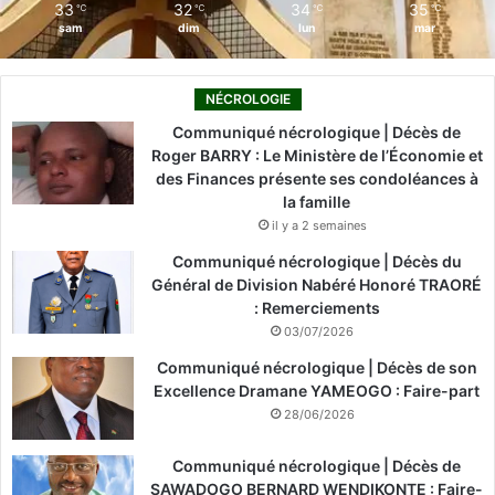
33
32
34
35
℃
℃
℃
℃
sam
dim
lun
mar
NÉCROLOGIE
Communiqué nécrologique | Décès de
Roger BARRY : Le Ministère de l’Économie et
des Finances présente ses condoléances à
la famille
il y a 2 semaines
Communiqué nécrologique | Décès du
Général de Division Nabéré Honoré TRAORÉ
: Remerciements
03/07/2026
Communiqué nécrologique | Décès de son
Excellence Dramane YAMEOGO : Faire-part
28/06/2026
Communiqué nécrologique | Décès de
SAWADOGO BERNARD WENDIKONTE : Faire-