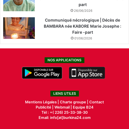
part
26/06/2026
Communiqué nécrologique | Décès de
BAMBARA née KABORE Marie Josephe :
Faire -part
01/06/2026
NOS APPLICATIONS
LIENS UTILES
Mentions Légales |
Charte groupe |
Contact
Publicité
|
Webmail |
Equipe B24
Tél : +( 226) 25-33-38-30
Email: info[at]burkina24.com