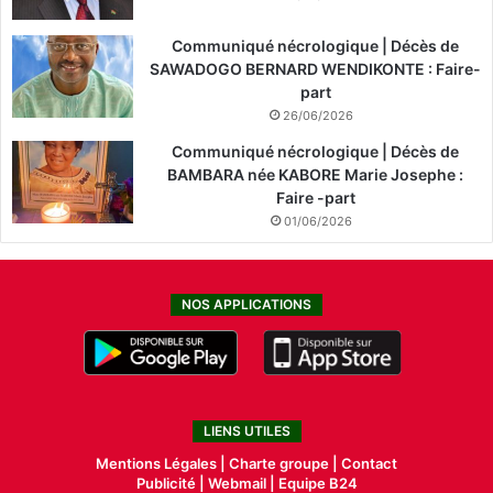
Communiqué nécrologique | Décès de
SAWADOGO BERNARD WENDIKONTE : Faire-
part
26/06/2026
Communiqué nécrologique | Décès de
BAMBARA née KABORE Marie Josephe :
Faire -part
01/06/2026
NOS APPLICATIONS
LIENS UTILES
Mentions Légales |
Charte groupe |
Contact
Publicité
|
Webmail |
Equipe B24