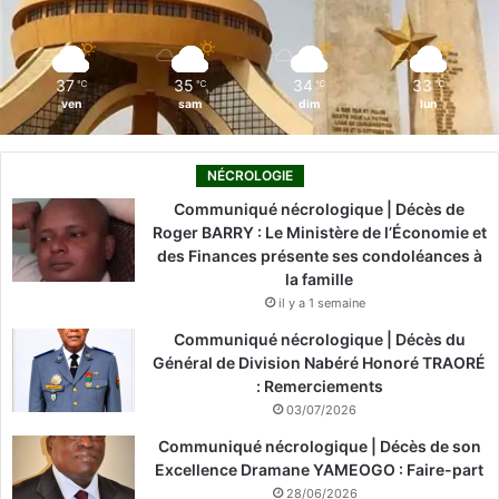
k
n
a
m
37
35
34
33
℃
℃
℃
℃
ven
sam
dim
lun
NÉCROLOGIE
Communiqué nécrologique | Décès de
Roger BARRY : Le Ministère de l’Économie et
des Finances présente ses condoléances à
la famille
il y a 1 semaine
Communiqué nécrologique | Décès du
Général de Division Nabéré Honoré TRAORÉ
: Remerciements
03/07/2026
Communiqué nécrologique | Décès de son
Excellence Dramane YAMEOGO : Faire-part
28/06/2026