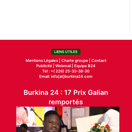
LIENS UTILES
Mentions Légales |
Charte groupe |
Contact
Publicité
|
Webmail |
Equipe B24
Tél : +( 226) 25-33-38-30
Email: info[at]burkina24.com
Burkina 24 : 17 Prix Galian
remportés