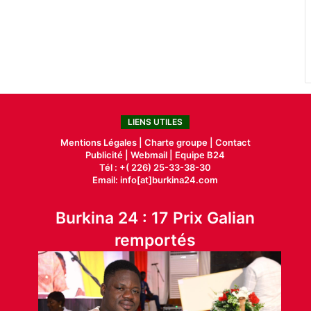
LIENS UTILES
Mentions Légales |
Charte groupe |
Contact
Publicité
|
Webmail |
Equipe B24
Tél : +( 226) 25-33-38-30
Email: info[at]burkina24.com
Burkina 24 : 17 Prix Galian
remportés