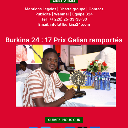
LIENS UTILES
Mentions Légales |
Charte groupe |
Contact
Publicité
|
Webmail |
Equipe B24
Tél : +( 226) 25-33-38-30
Email: info[at]burkina24.com
Burkina 24 : 17 Prix Galian remportés
SUIVEZ-NOUS SUR