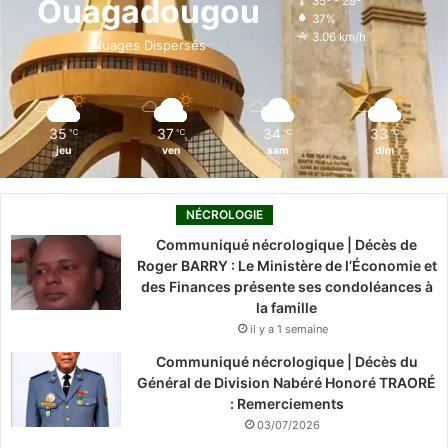
Ouagadougou
35º - 29º
37%
o
i
e
r
3.06 km/h
Nuages Dispersés
k
n
a
m
35
37
34
33
℃
℃
℃
℃
jeu
ven
sam
dim
NÉCROLOGIE
Communiqué nécrologique | Décès de
Roger BARRY : Le Ministère de l’Économie et
des Finances présente ses condoléances à
la famille
il y a 1 semaine
Communiqué nécrologique | Décès du
Général de Division Nabéré Honoré TRAORÉ
: Remerciements
03/07/2026