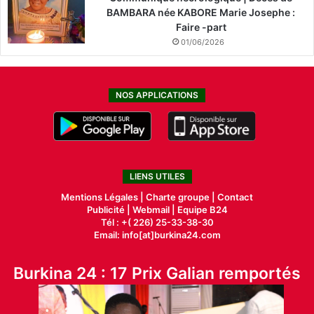
BAMBARA née KABORE Marie Josephe :
Faire -part
01/06/2026
NOS APPLICATIONS
LIENS UTILES
Mentions Légales |
Charte groupe |
Contact
Publicité
|
Webmail |
Equipe B24
Tél : +( 226) 25-33-38-30
Email: info[at]burkina24.com
Burkina 24 : 17 Prix Galian remportés