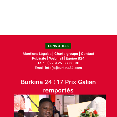
LIENS UTILES
Mentions Légales |
Charte groupe |
Contact
Publicité
|
Webmail |
Equipe B24
Tél : +( 226) 25-33-38-30
Email: info[at]burkina24.com
Burkina 24 : 17 Prix Galian
remportés