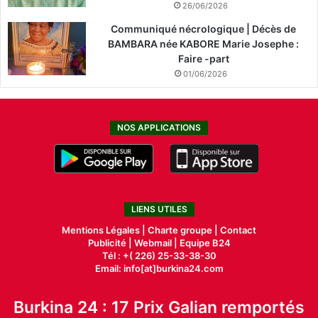
26/06/2026
Communiqué nécrologique | Décès de
BAMBARA née KABORE Marie Josephe :
Faire -part
01/06/2026
NOS APPLICATIONS
LIENS UTILES
Mentions Légales |
Charte groupe |
Contact
Publicité
|
Webmail |
Equipe B24
Tél : +( 226) 25-33-38-30
Email: info[at]burkina24.com
Burkina 24 : 17 Prix Galian remportés