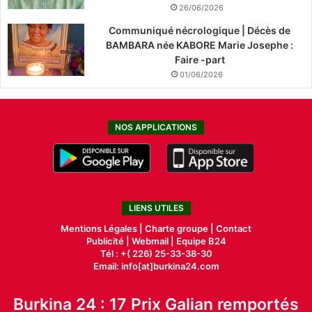
26/06/2026
Communiqué nécrologique | Décès de
BAMBARA née KABORE Marie Josephe :
Faire -part
01/06/2026
NOS APPLICATIONS
LIENS UTILES
Mentions Légales |
Charte groupe |
Contact
Publicité
|
Webmail |
Equipe B24
Tél : +( 226) 25-33-38-30
Email: info[at]burkina24.com
Burkina 24 : 17 Prix Galian remportés