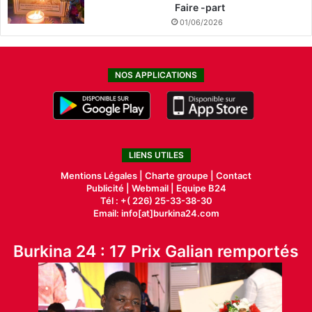
Faire -part
01/06/2026
NOS APPLICATIONS
LIENS UTILES
Mentions Légales |
Charte groupe |
Contact
Publicité
|
Webmail |
Equipe B24
Tél : +( 226) 25-33-38-30
Email: info[at]burkina24.com
Burkina 24 : 17 Prix Galian remportés