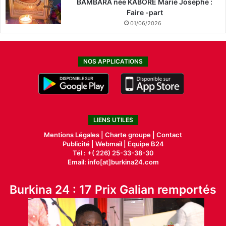
BAMBARA née KABORE Marie Josephe :
Faire -part
01/06/2026
NOS APPLICATIONS
LIENS UTILES
Mentions Légales |
Charte groupe |
Contact
Publicité
|
Webmail |
Equipe B24
Tél : +( 226) 25-33-38-30
Email: info[at]burkina24.com
Burkina 24 : 17 Prix Galian remportés