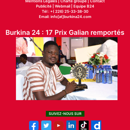
Mentions Légales |
Charte groupe |
Contact
Publicité
|
Webmail |
Equipe B24
Tél : +( 226) 25-33-38-30
Email: info[at]burkina24.com
Burkina 24 : 17 Prix Galian remportés
SUIVEZ-NOUS SUR