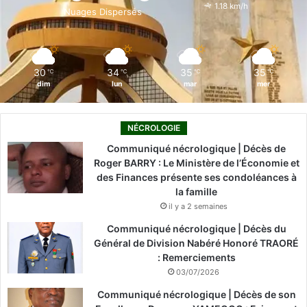
o
i
e
r
1.18 km/h
Nuages Dispersés
k
n
a
m
30
34
35
35
℃
℃
℃
℃
dim
lun
mar
mer
NÉCROLOGIE
Communiqué nécrologique | Décès de
Roger BARRY : Le Ministère de l’Économie et
des Finances présente ses condoléances à
la famille
il y a 2 semaines
Communiqué nécrologique | Décès du
Général de Division Nabéré Honoré TRAORÉ
: Remerciements
03/07/2026
Communiqué nécrologique | Décès de son