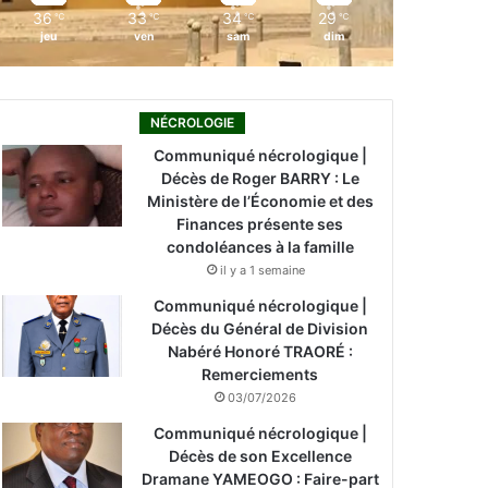
36
33
34
29
℃
℃
℃
℃
jeu
ven
sam
dim
NÉCROLOGIE
Communiqué nécrologique |
Décès de Roger BARRY : Le
Ministère de l’Économie et des
Finances présente ses
condoléances à la famille
il y a 1 semaine
Communiqué nécrologique |
Décès du Général de Division
Nabéré Honoré TRAORÉ :
Remerciements
03/07/2026
Communiqué nécrologique |
Décès de son Excellence
Dramane YAMEOGO : Faire-part