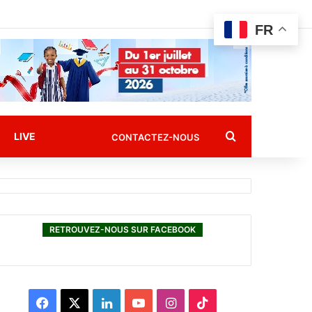
FR
Rechercher
LIVE
CONTACTEZ-NOUS
RETROUVEZ-NOUS SUR FACEBOOK
F
X
L
Y
I
T