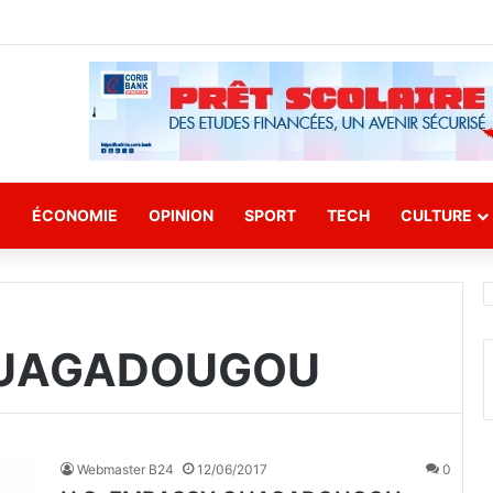
E
ÉCONOMIE
OPINION
SPORT
TECH
CULTURE
OUAGADOUGOU
Webmaster B24
12/06/2017
0