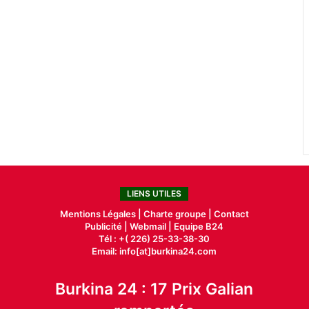
LIENS UTILES
Mentions Légales |
Charte groupe |
Contact
Publicité
|
Webmail |
Equipe B24
Tél : +( 226) 25-33-38-30
Email: info[at]burkina24.com
Burkina 24 : 17 Prix Galian