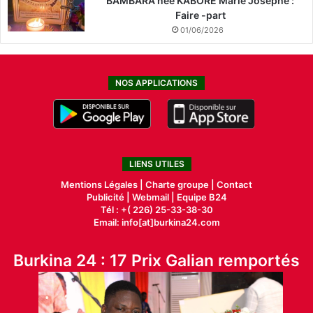
BAMBARA née KABORE Marie Josephe :
Faire -part
01/06/2026
NOS APPLICATIONS
LIENS UTILES
Mentions Légales |
Charte groupe |
Contact
Publicité
|
Webmail |
Equipe B24
Tél : +( 226) 25-33-38-30
Email: info[at]burkina24.com
Burkina 24 : 17 Prix Galian remportés