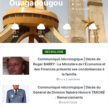
Ouagadougou
33º - 22º
74%
o
i
e
r
4.44 km/h
Nuages Dispersés
k
n
a
m
33
29
33
34
℃
℃
℃
℃
sam
dim
lun
mar
NÉCROLOGIE
Communiqué nécrologique | Décès de
Roger BARRY : Le Ministère de l’Économie et
des Finances présente ses condoléances à
la famille
il y a 2 semaines
Communiqué nécrologique | Décès du
Général de Division Nabéré Honoré TRAORÉ
: Remerciements
03/07/2026