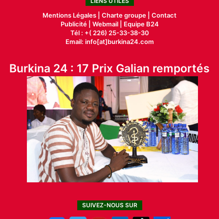
LIENS UTILES
Mentions Légales |
Charte groupe |
Contact
Publicité
|
Webmail |
Equipe B24
Tél : +( 226) 25-33-38-30
Email: info[at]burkina24.com
Burkina 24 : 17 Prix Galian remportés
SUIVEZ-NOUS SUR