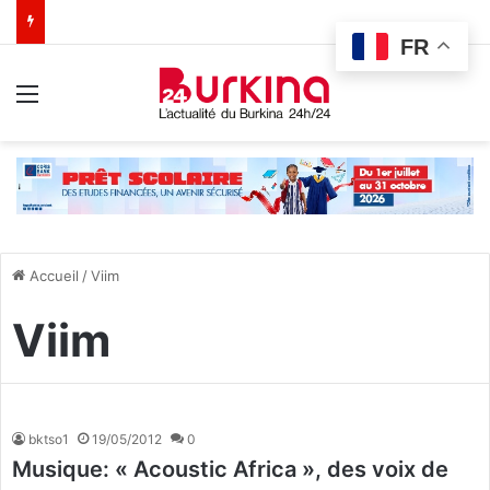
FR
Menu
Accueil
/
Viim
Viim
bktso1
19/05/2012
0
Musique: « Acoustic Africa », des voix de