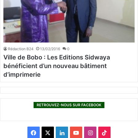
Rédaction B24
13/02/2016
0
Ville de Bobo : Les Editions Sidwaya
bénéficient d’un nouveau bâtiment
d’imprimerie
RETROUVEZ-NOUS SUR FACEBOOK
F
X
L
Y
I
T