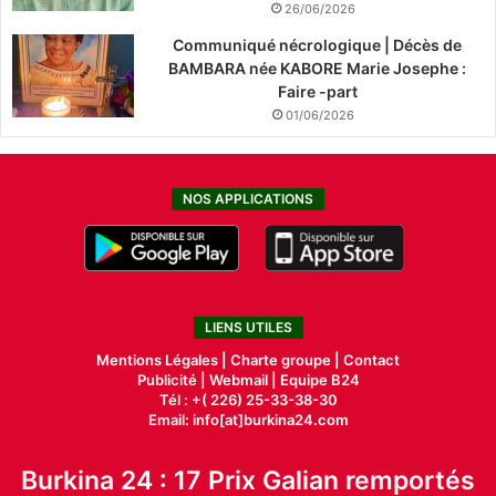
26/06/2026
Communiqué nécrologique | Décès de
BAMBARA née KABORE Marie Josephe :
Faire -part
01/06/2026
NOS APPLICATIONS
LIENS UTILES
Mentions Légales |
Charte groupe |
Contact
Publicité
|
Webmail |
Equipe B24
Tél : +( 226) 25-33-38-30
Email: info[at]burkina24.com
Burkina 24 : 17 Prix Galian remportés