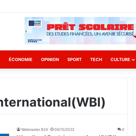
E
ÉCONOMIE
OPINION
SPORT
TECH
CULTURE
ternational(WBI)
Webmaster B24
06/10/2022
0