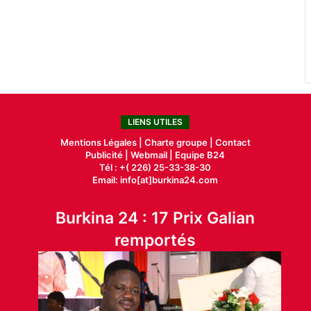
LIENS UTILES
Mentions Légales |
Charte groupe |
Contact
Publicité
|
Webmail |
Equipe B24
Tél : +( 226) 25-33-38-30
Email: info[at]burkina24.com
Burkina 24 : 17 Prix Galian
remportés