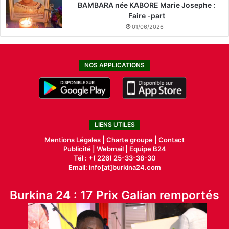
BAMBARA née KABORE Marie Josephe :
Faire -part
01/06/2026
NOS APPLICATIONS
LIENS UTILES
Mentions Légales |
Charte groupe |
Contact
Publicité
|
Webmail |
Equipe B24
Tél : +( 226) 25-33-38-30
Email: info[at]burkina24.com
Burkina 24 : 17 Prix Galian remportés