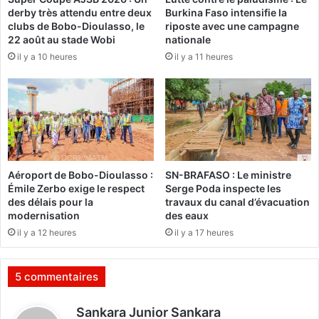
c
derby très attendu entre deux
Burkina Faso intensifie la
u
c
clubs de Bobo-Dioulasso, le
riposte avec une campagne
e
u
22 août au stade Wobi
nationale
u
p
il y a 10 heures
il y a 11 heures
r
e
d
r
e
G
s
o
é
m
l
a
e
c
Aéroport de Bobo-Dioulasso :
SN-BRAFASO : Le ministre
t
Émile Zerbo exige le respect
Serge Poda inspecte les
i
des délais pour la
travaux du canal d’évacuation
o
modernisation
des eaux
n
il y a 12 heures
il y a 17 heures
s
a
v
5 commentaires
e
c
d
Sankara Junior Sankara
6