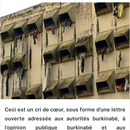
v
o
y
e
r
u
n
c
o
u
r
r
i
e
l
Ceci est un cri de cœur, sous forme d’une lettre
ouverte adressée aux autorités burkinabè, à
l’opinion publique burkinabè et aux