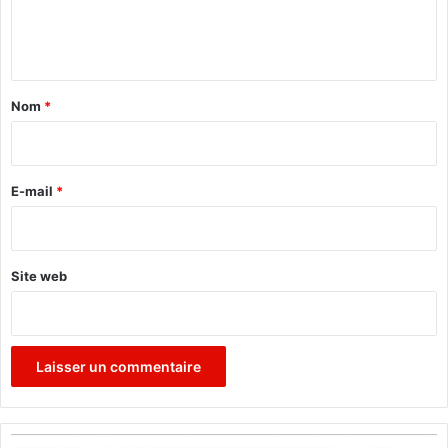
e
n
t
a
Nom
*
i
r
e
E-mail
*
*
Site web