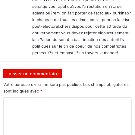
senat.je vou rapel qu’avec l’arrestation en rci de
adama ou?remi on fait porter de facto aux burkinab?
le chapeau de tous les crimes comis pendan la crise
post-electoral.chers diapos pour cette attitude du
gouvernement vous devez rejeter vigoureusement
la cr?ation du senat.a bas l’inaction des autorit?s
politiques sur le cri de coeur de nos compatriotes
persecut?s et embastill?s a travers le monde!
Laisser un commentaire
Votre adresse e-mail ne sera pas publiée.
Les champs obligatoires
sont indiqués avec
*
C
o
m
m