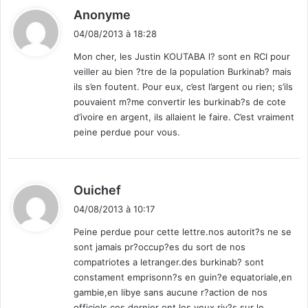
d
Anonyme
i
04/08/2013 à 18:28
t
Mon cher, les Justin KOUTABA l? sont en RCI pour
veiller au bien ?tre de la population Burkinab? mais
:
ils s’en foutent. Pour eux, c’est l’argent ou rien; s’ils
pouvaient m?me convertir les burkinab?s de cote
d’ivoire en argent, ils allaient le faire. C’est vraiment
peine perdue pour vous.
d
Ouichef
i
04/08/2013 à 10:17
t
Peine perdue pour cette lettre.nos autorit?s ne se
sont jamais pr?occup?es du sort de nos
:
compatriotes a letranger.des burkinab? sont
constament emprisonn?s en guin?e equatoriale,en
gambie,en libye sans aucune r?action de nos
officiels.ces dernier ont les yeux riv?s sur le