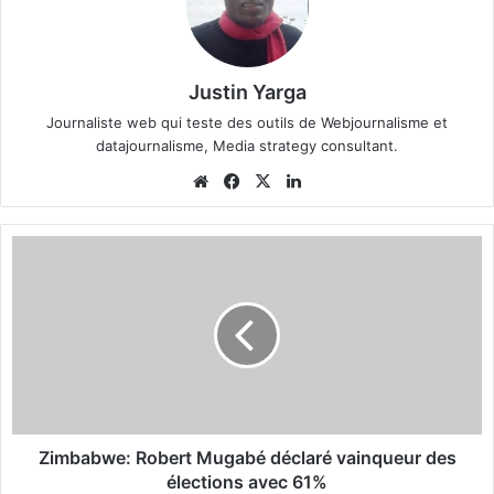
Justin Yarga
Journaliste web qui teste des outils de Webjournalisme et
datajournalisme, Media strategy consultant.
We
Fa
X
Lin
bsi
ce
ke
te
bo
din
Z
ok
i
m
b
a
b
w
e
:
R
Zimbabwe: Robert Mugabé déclaré vainqueur des
o
élections avec 61%