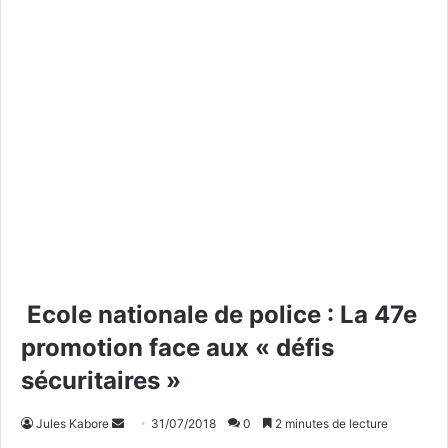
Ecole nationale de police : La 47e
promotion face aux « défis
sécuritaires »
Jules Kabore
E
31/07/2018
0
2 minutes de lecture
n