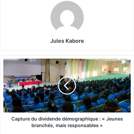
Jules Kabore
C
a
p
t
u
r
e
d
u
d
Capture du dividende démographique : « Jeunes
i
branchés, mais responsables »
v