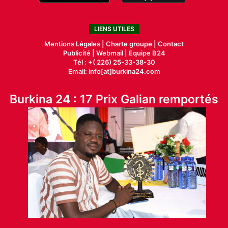
LIENS UTILES
Mentions Légales |
Charte groupe |
Contact
Publicité
|
Webmail |
Equipe B24
Tél : +( 226) 25-33-38-30
Email: info[at]burkina24.com
Burkina 24 : 17 Prix Galian remportés