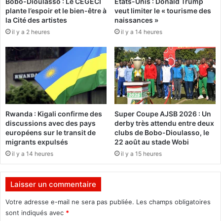
Bobo-Dioulasso : Le CEGECI
États-Unis : Donald Trump
J
s
plante l’espoir et le bien-être à
veut limiter le « tourisme des
e
e
la Cité des artistes
naissances »
u
s
il y a 2 heures
il y a 14 heures
n
à
e
r
s
i
b
s
r
q
a
u
n
e
c
s
Rwanda : Kigali confirme des
Super Coupe AJSB 2026 : Un
h
:
discussions avec des pays
derby très attendu entre deux
é
L
européens sur le transit de
clubs de Bobo-Dioulasso, le
s
e
migrants expulsés
22 août au stade Wobi
,
s
il y a 14 heures
il y a 15 heures
m
d
a
é
i
p
Laisser un commentaire
s
u
r
t
Votre adresse e-mail ne sera pas publiée.
Les champs obligatoires
e
é
sont indiqués avec
*
s
s