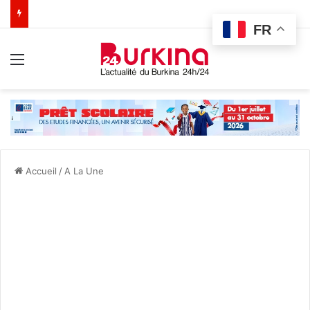
FR
Menu
Accueil
/
A La Une