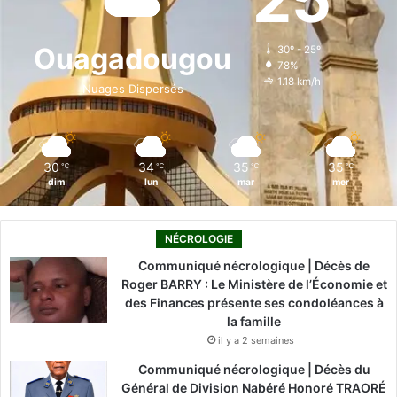
b
e
u
a
o
o
d
b
g
k
Ouagadougou
30º - 25º
78%
o
i
e
r
1.18 km/h
Nuages Dispersés
k
n
a
m
30
34
35
35
℃
℃
℃
℃
dim
lun
mar
mer
NÉCROLOGIE
Communiqué nécrologique | Décès de
Roger BARRY : Le Ministère de l’Économie et
des Finances présente ses condoléances à
la famille
il y a 2 semaines
Communiqué nécrologique | Décès du
Général de Division Nabéré Honoré TRAORÉ