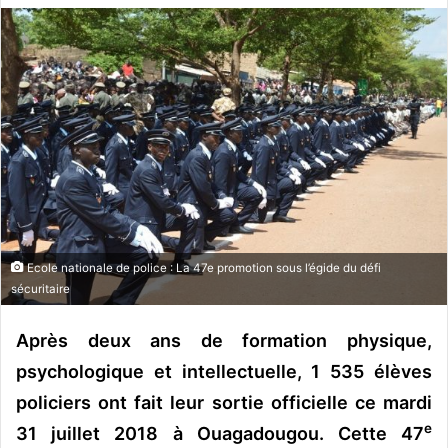
v
o
y
e
r
u
n
c
o
u
r
Ecole nationale de police : La 47e promotion sous l’égide du défi
r
sécuritaire
i
e
Après deux ans de formation physique,
l
psychologique et intellectuelle, 1 535 élèves
policiers ont fait leur sortie officielle ce mardi
e
31 juillet 2018 à Ouagadougou. Cette 47