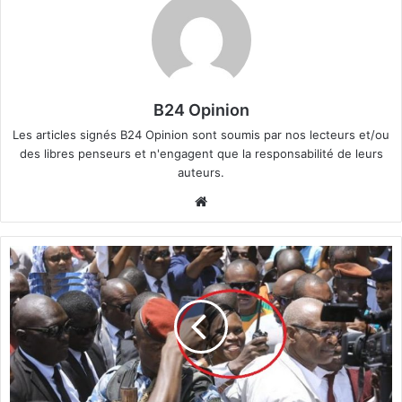
B24 Opinion
Les articles signés B24 Opinion sont soumis par nos lecteurs et/ou
des libres penseurs et n'engagent que la responsabilité de leurs
auteurs.
We
bsi
te
C
ô
t
e
d
'
I
v