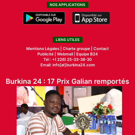
NOS APPLICATIONS
LIENS UTILES
Mentions Légales |
Charte groupe |
Contact
Publicité
|
Webmail |
Equipe B24
Tél : +( 226) 25-33-38-30
Email: info[at]burkina24.com
Burkina 24 : 17 Prix Galian remportés