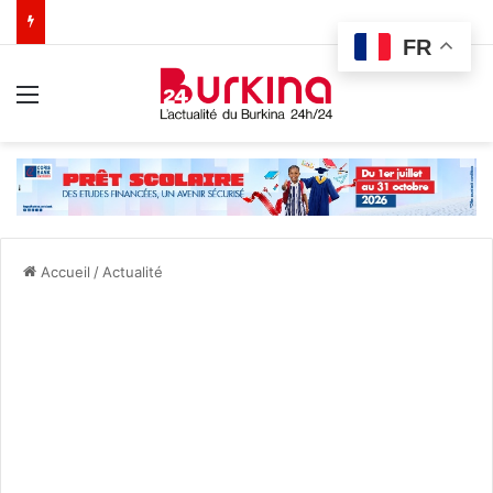
FR
Menu
Accueil
/
Actualité