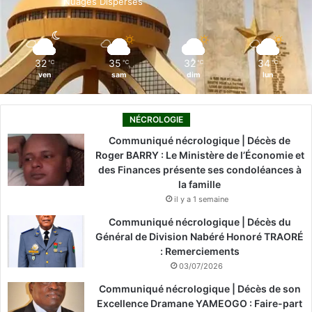
Nuages Dispersés
k
n
a
m
32
35
32
34
℃
℃
℃
℃
ven
sam
dim
lun
NÉCROLOGIE
Communiqué nécrologique | Décès de
Roger BARRY : Le Ministère de l’Économie et
des Finances présente ses condoléances à
la famille
il y a 1 semaine
Communiqué nécrologique | Décès du
Général de Division Nabéré Honoré TRAORÉ
: Remerciements
03/07/2026
Communiqué nécrologique | Décès de son
Excellence Dramane YAMEOGO : Faire-part