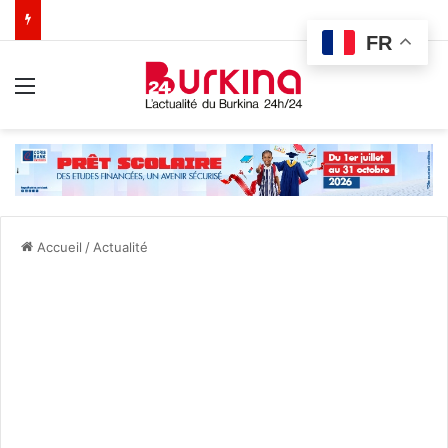
FR
Menu
Accueil
/
Actualité