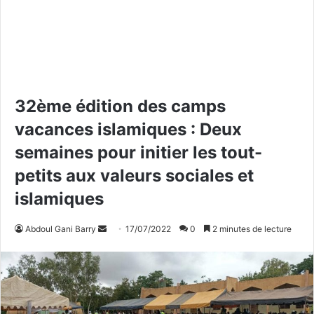
32ème édition des camps
vacances islamiques : Deux
semaines pour initier les tout-
petits aux valeurs sociales et
islamiques
Abdoul Gani Barry
E
17/07/2022
0
2 minutes de lecture
n
v
o
y
e