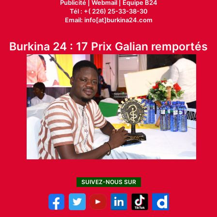
Publicité
|
Webmail |
Equipe B24
Tél : +( 226) 25-33-38-30
Email: info[at]burkina24.com
Burkina 24 : 17 Prix Galian remportés
SUIVEZ-NOUS SUR