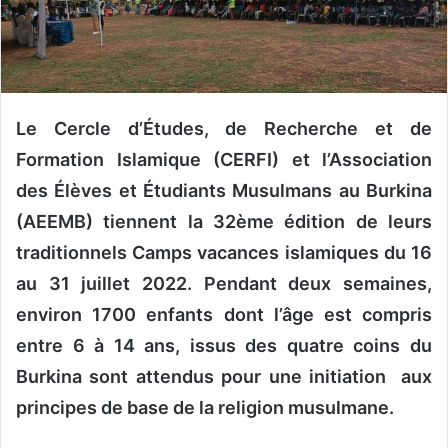
r
u
n
c
o
Le Cercle d’Études, de Recherche et de
u
Formation Islamique (CERFI) et l’Association
r
des Élèves et Étudiants Musulmans au Burkina
r
i
(AEEMB) tiennent la 32ème édition de leurs
e
traditionnels Camps vacances islamiques du 16
l
au 31 juillet 2022. Pendant deux semaines,
environ 1700 enfants dont l’âge est compris
entre 6 à 14 ans, issus des quatre coins du
Burkina sont attendus pour une initiation aux
principes de base de la religion musulmane.