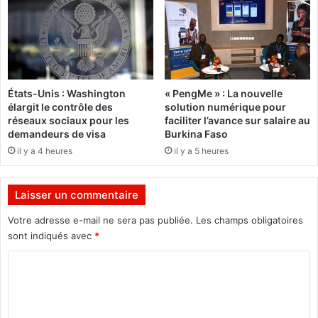
2
i
0
l
2
i
1
a
-
t
2
i
États-Unis : Washington
« PengMe » : La nouvelle
0
o
élargit le contrôle des
solution numérique pour
2
n
réseaux sociaux pour les
faciliter l’avance sur salaire au
2
n
demandeurs de visa
Burkina Faso
o
a
il y a 4 heures
il y a 5 heures
f
t
f
i
i
o
Laisser un commentaire
c
n
i
a
Votre adresse e-mail ne sera pas publiée.
Les champs obligatoires
e
l
sont indiqués avec
*
l
e
l
C
a
e
u
o
m
B
m
e
u