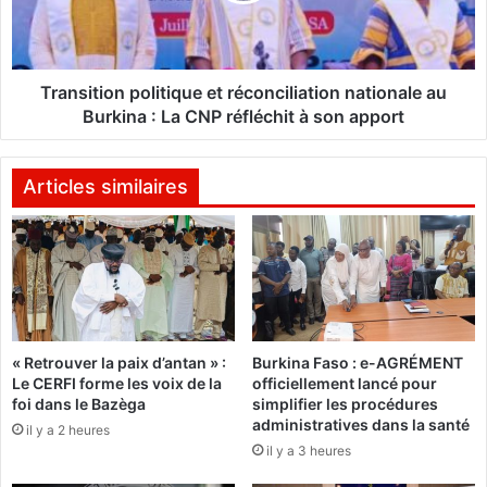
n
t
a
i
l
o
e
n
Transition politique et réconciliation nationale au
d
p
Burkina : La CNP réfléchit à son apport
e
o
l
l
'
i
Articles similaires
o
t
r
i
:
q
L
u
a
e
c
e
a
t
« Retrouver la paix d’antan » :
Burkina Faso : e-AGRÉMENT
m
r
Le CERFI forme les voix de la
officiellement lancé pour
p
é
foi dans le Bazèga
simplifier les procédures
a
c
administratives dans la santé
il y a 2 heures
g
o
il y a 3 heures
n
n
e
c