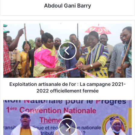
Abdoul Gani Barry
E
x
p
l
o
i
t
a
t
i
Exploitation artisanale de l'or : La campagne 2021-
o
2022 officiellement fermée
n
a
T
r
r
t
a
i
n
s
s
a
i