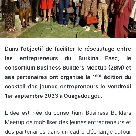
n
c
o
u
r
r
i
Dans l’objectif de faciliter le réseautage entre
e
les entrepreneurs du Burkina Faso, le
l
consortium Business Builders Meetup (2BM) et
ère
ses partenaires ont organisé la 1
édition du
cocktail des jeunes entrepreneurs le vendredi
1er septembre 2023 à Ouagadougou.
L’idée est née du consortium Business Builders
Meetup de mobiliser des jeunes entrepreneurs et
des partenaires dans un cadre d’échange autour