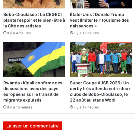
c
«
a
A
i
Bobo-Dioulasso : Le CEGECI
États-Unis : Donald Trump
p
plante l’espoir et le bien-être à
veut limiter le « tourisme des
n
r
la Cité des artistes
naissances »
,
è
S
il y a 4 heures
il y a 16 heures
s
a
B
l
u
i
d
f
a
K
p
e
e
i
s
Rwanda : Kigali confirme des
Super Coupe AJSB 2026 : Un
t
t
discussions avec des pays
derby très attendu entre deux
a
,
européens sur le transit de
clubs de Bobo-Dioulasso, le
,
c
migrants expulsés
22 août au stade Wobi
a
’
il y a 16 heures
il y a 17 heures
t
e
i
s
r
t
Laisser un commentaire
é
t
s
o