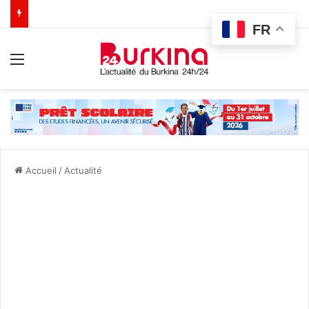
FR
Menu
Accueil
/
Actualité