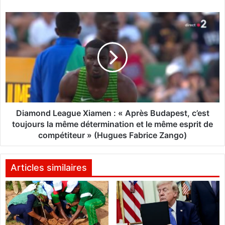
p
r
D
e
i
m
a
i
m
e
o
r
n
b
d
a
L
l
e
l
a
Diamond League Xiamen : « Après Budapest, c’est
o
g
toujours la même détermination et le même esprit de
n
u
compétiteur » (Hugues Fabrice Zango)
d
e
’
X
o
i
Articles similaires
r
a
a
m
f
e
r
n
i
: