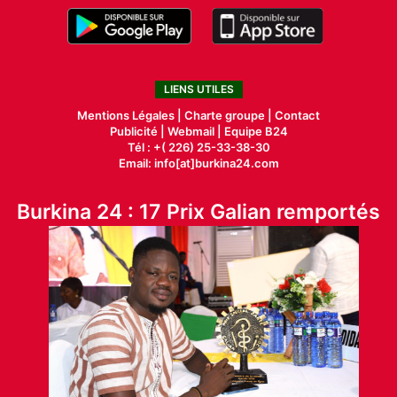
LIENS UTILES
Mentions Légales |
Charte groupe |
Contact
Publicité
|
Webmail |
Equipe B24
Tél : +( 226) 25-33-38-30
Email: info[at]burkina24.com
Burkina 24 : 17 Prix Galian remportés