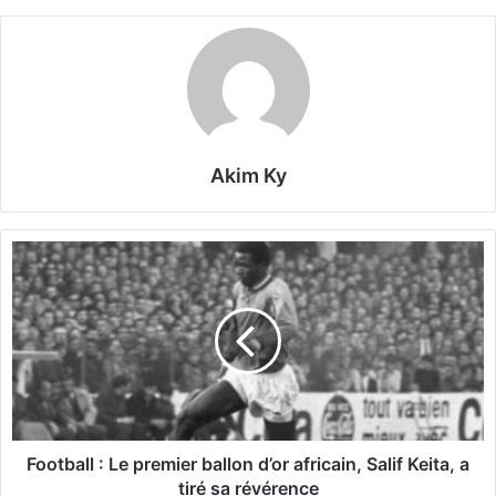
Akim Ky
F
o
o
t
b
a
l
l
:
L
Football : Le premier ballon d’or africain, Salif Keita, a
e
tiré sa révérence