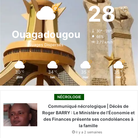
e
k
T
t
T
28
℃
b
e
u
a
o
o
d
b
g
k
Ouagadougou
30º - 26º
66%
o
i
e
r
2.77 km/h
Nuages Dispersés
k
n
a
m
30
34
35
35
℃
℃
℃
℃
dim
lun
mar
mer
NÉCROLOGIE
Communiqué nécrologique | Décès de
Roger BARRY : Le Ministère de l’Économie et
des Finances présente ses condoléances à
la famille
il y a 2 semaines