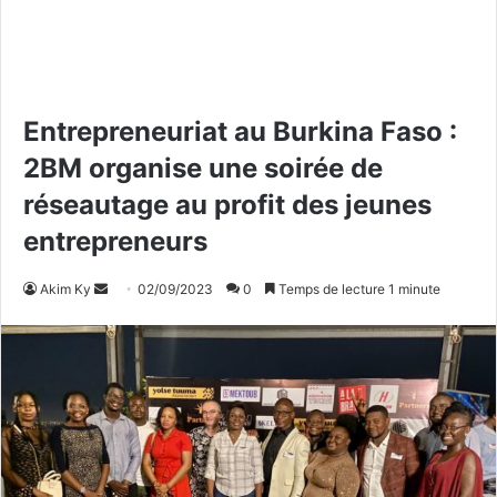
Entrepreneuriat au Burkina Faso :
2BM organise une soirée de
réseautage au profit des jeunes
entrepreneurs
Akim Ky
E
02/09/2023
0
Temps de lecture 1 minute
n
v
o
y
e
r
u