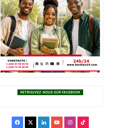
RETROUVEZ-NOUS SUR FACEBOOK
F
X
L
Y
I
T