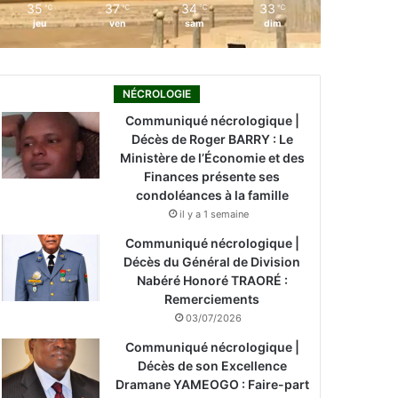
35
37
34
33
℃
℃
℃
℃
jeu
ven
sam
dim
NÉCROLOGIE
Communiqué nécrologique |
Décès de Roger BARRY : Le
Ministère de l’Économie et des
Finances présente ses
condoléances à la famille
il y a 1 semaine
Communiqué nécrologique |
Décès du Général de Division
Nabéré Honoré TRAORÉ :
Remerciements
03/07/2026
Communiqué nécrologique |
Décès de son Excellence
Dramane YAMEOGO : Faire-part