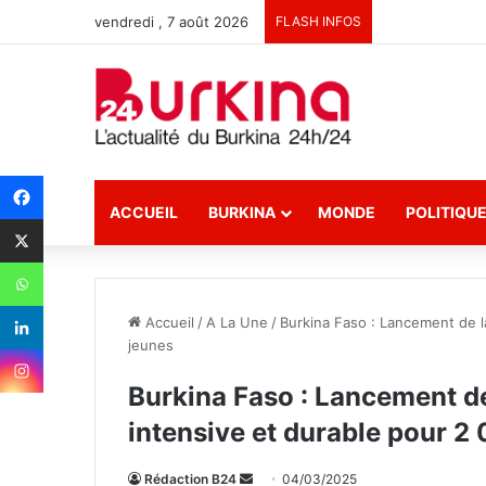
vendredi , 7 août 2026
FLASH INFOS
ACCUEIL
BURKINA
MONDE
POLITIQU
Accueil
/
A La Une
/
Burkina Faso : Lancement de l
jeunes
Burkina Faso : Lancement de
intensive et durable pour 2
Rédaction B24
E
04/03/2025