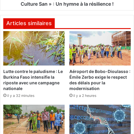
U
e
Culture San » : Un hymne à la résilience !
R
a
I
u
E
r
Articles similaires
L
y
L
t
E
h
S
m
c
e
l
d
ô
u
Lutte contre le paludisme : Le
Aéroport de Bobo-Dioulasso :
t
F
Burkina Faso intensifie la
Émile Zerbo exige le respect
u
e
riposte avec une campagne
des délais pour la
r
s
nationale
modernisation
e
t
il y a 32 minutes
il y a 2 heures
l
i
a
v
d
a
e
l
u
«
x