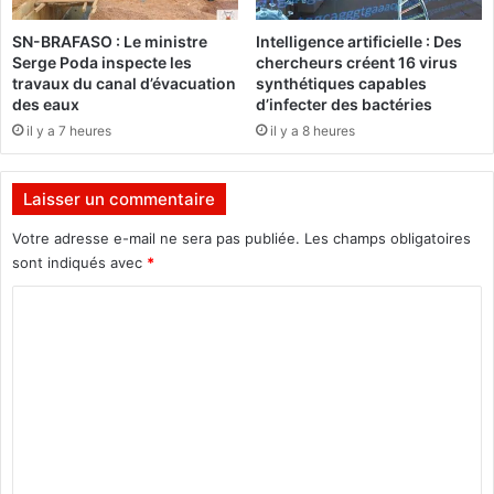
i
F
è
i
SN-BRAFASO : Le ministre
Intelligence artificielle : Des
m
e
Serge Poda inspecte les
chercheurs créent 16 virus
e
r
travaux du canal d’évacuation
synthétiques capables
c
d
des eaux
d’infecter des bactéries
o
e
il y a 7 heures
il y a 8 heures
h
l
o
a
r
C
Laisser un commentaire
t
u
e
l
Votre adresse e-mail ne sera pas publiée.
Les champs obligatoires
d
t
sont indiqués avec
*
e
u
l
C
r
a
e
o
r
S
m
e
a
l
n
m
è
e
v
»
e
:
n
g
U