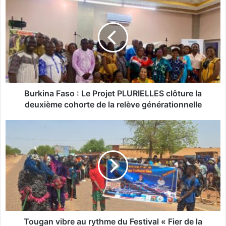
u
r
k
i
n
a
F
a
s
Burkina Faso : Le Projet PLURIELLES clôture la
o
deuxième cohorte de la relève générationnelle
:
L
T
e
o
P
u
r
g
o
a
j
n
e
v
t
i
P
b
L
r
Tougan vibre au rythme du Festival « Fier de la