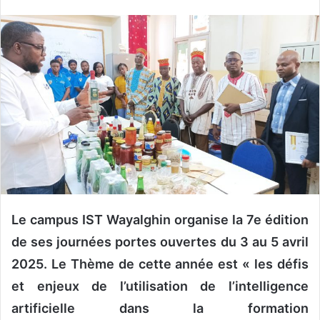
n
v
o
y
e
r
u
n
c
o
u
r
r
Le campus IST Wayalghin organise la 7e édition
i
de ses journées portes ouvertes du 3 au 5 avril
e
2025. Le Thème de cette année est « les défis
l
et enjeux de l’utilisation de l’intelligence
artificielle dans la formation