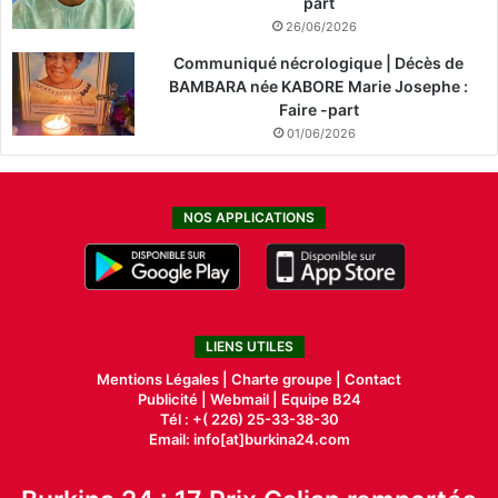
part
26/06/2026
Communiqué nécrologique | Décès de
BAMBARA née KABORE Marie Josephe :
Faire -part
01/06/2026
NOS APPLICATIONS
LIENS UTILES
Mentions Légales |
Charte groupe |
Contact
Publicité
|
Webmail |
Equipe B24
Tél : +( 226) 25-33-38-30
Email: info[at]burkina24.com