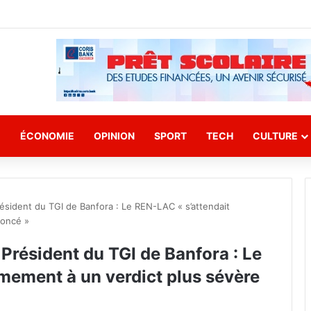
E
ÉCONOMIE
OPINION
SPORT
TECH
CULTURE
ésident du TGI de Banfora : Le REN-LAC « s’attendait
noncé »
Président du TGI de Banfora : Le
imement à un verdict plus sévère