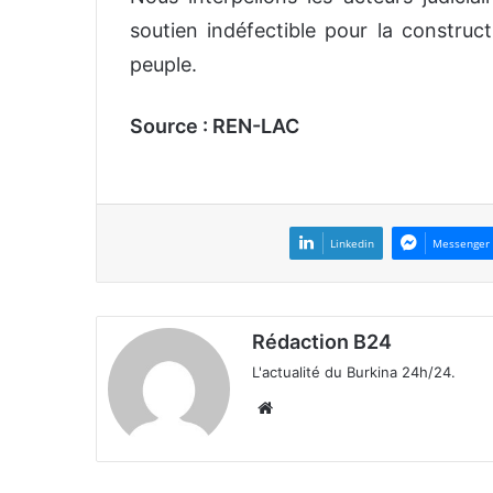
soutien indéfectible pour la construc
peuple.
Source : REN-LAC
Linkedin
Messenger
Rédaction B24
L'actualité du Burkina 24h/24.
We
bsi
te