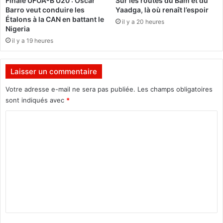
Finale UFOA-B U20 : Oscar
Sur les routes du Bam et du
i
d
Barro veut conduire les
Yaadga, là où renaît l’espoir
t
e
Étalons à la CAN en battant le
il y a 20 heures
i
l
Nigeria
o
a
il y a 19 heures
n
r
s
é
o
g
Laisser un commentaire
u
i
s
o
Votre adresse e-mail ne sera pas publiée.
Les champs obligatoires
l
n
sont indiqués avec
*
e
d
s
C
u
i
K
o
g
a
m
n
d
e
i
m
d
o
e
e
g
l
o
n
'
r
t
e
e
n
a
ç