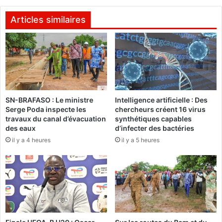
S
i
U
o
Articles similaires
D
t
l
i
a
q
n
u
c
e
e
:
s
L
a
SN-BRAFASO : Le ministre
Intelligence artificielle : Des
e
Serge Poda inspecte les
chercheurs créent 16 virus
t
s
travaux du canal d’évacuation
synthétiques capables
r
b
des eaux
d’infecter des bactéries
o
a
il y a 4 heures
il y a 5 heures
i
c
s
h
i
e
è
l
m
i
e
e
é
r
d
s