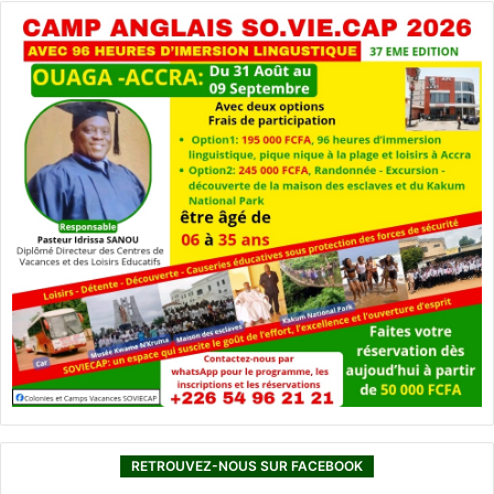
o
r
é
RETROUVEZ-NOUS SUR FACEBOOK