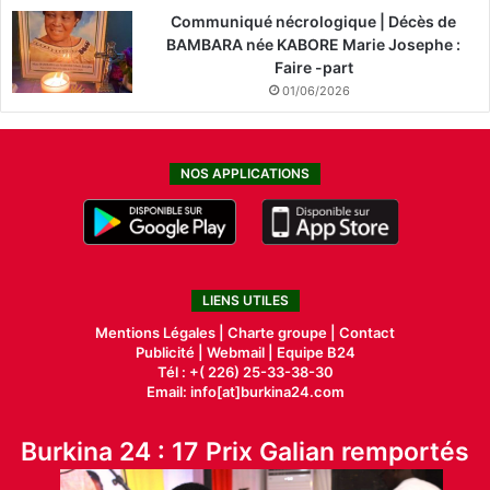
Communiqué nécrologique | Décès de
BAMBARA née KABORE Marie Josephe :
Faire -part
01/06/2026
NOS APPLICATIONS
LIENS UTILES
Mentions Légales |
Charte groupe |
Contact
Publicité
|
Webmail |
Equipe B24
Tél : +( 226) 25-33-38-30
Email: info[at]burkina24.com
Burkina 24 : 17 Prix Galian remportés