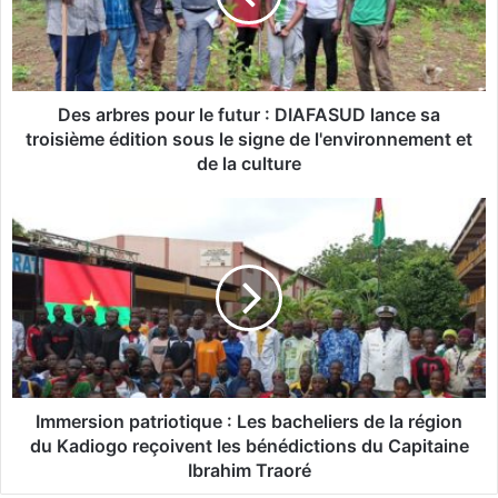
b
r
e
s
p
Des arbres pour le futur : DIAFASUD lance sa
o
troisième édition sous le signe de l'environnement et
u
de la culture
r
l
I
e
m
f
m
u
e
t
r
u
s
r
i
:
o
D
n
I
p
Immersion patriotique : Les bacheliers de la région
A
a
du Kadiogo reçoivent les bénédictions du Capitaine
F
t
Ibrahim Traoré
A
r