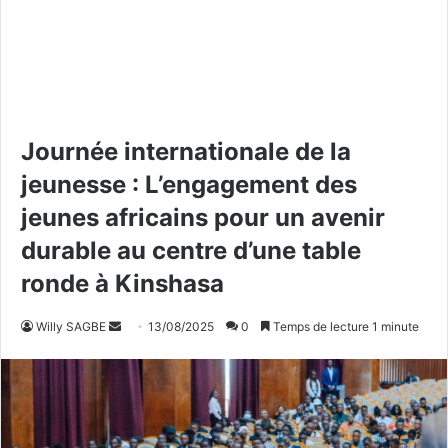
Journée internationale de la
jeunesse : L’engagement des
jeunes africains pour un avenir
durable au centre d’une table
ronde à Kinshasa
Willy SAGBE
E
13/08/2025
0
Temps de lecture 1 minute
n
v
o
y
e