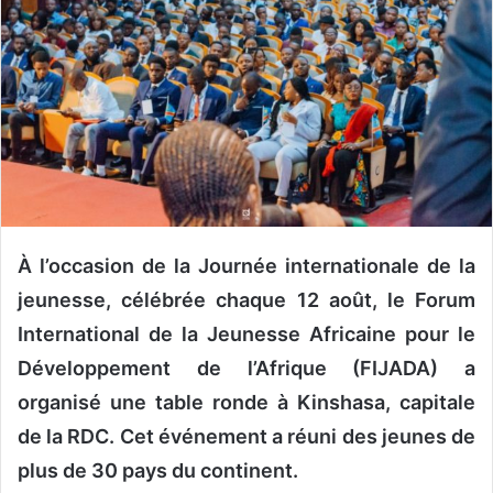
r
u
n
c
o
u
r
r
i
e
À l’occasion de la Journée internationale de la
l
jeunesse, célébrée chaque 12 août, le Forum
International de la Jeunesse Africaine pour le
Développement de l’Afrique (FIJADA) a
organisé une table ronde à Kinshasa, capitale
de la RDC. Cet événement a réuni des jeunes de
plus de 30 pays du continent.