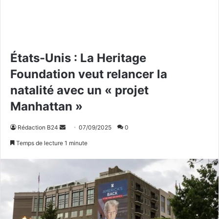
États-Unis : La Heritage
Foundation veut relancer la
natalité avec un « projet
Manhattan »
Rédaction B24
E
07/09/2025
0
n
Temps de lecture 1 minute
v
o
y
e
r
u