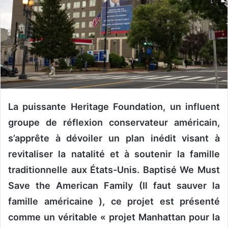
n
c
o
u
r
r
i
e
l
La puissante Heritage Foundation, un influent
groupe de réflexion conservateur américain,
s’apprête à dévoiler un plan inédit visant à
revitaliser la natalité et à soutenir la famille
traditionnelle aux États-Unis. Baptisé We Must
Save the American Family (Il faut sauver la
famille américaine ), ce projet est présenté
comme un véritable « projet Manhattan pour la