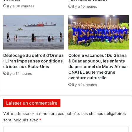
K
n
il y a 30 minutes
il y a 10 heures
a
d
l
e
a
l
n
a
d
1
j
r
i
e
b
é
Déblocage du détroit d’Ormuz
Colonie vacances : Du Ghana
o
d
: L’Iran impose ses conditions
à Ouagadougou, les enfants
N
i
strictes aux États-Unis
du personnel de Moov Africa-
a
t
ONATEL au terme d’une
il y a 14 heures
k
i
aventure culturelle
a
o
il y a 14 heures
n
n
a
p
b
o
Laisser un commentaire
o
u
s
r
Votre adresse e-mail ne sera pas publiée.
Les champs obligatoires
a
l
sont indiqués avec
*
c
a
C
r
R