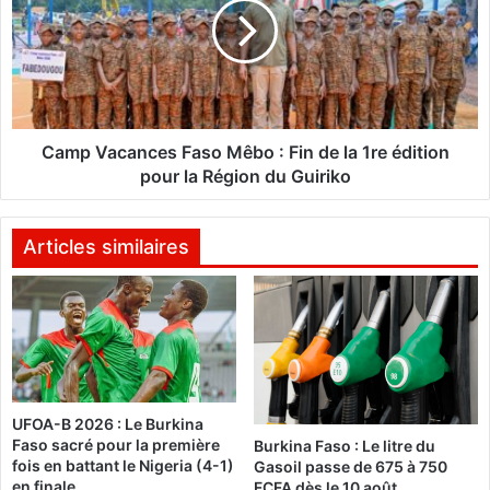
d
p
s
V
-
a
B
c
u
a
r
n
k
c
Camp Vacances Faso Mêbo : Fin de la 1re édition
i
e
pour la Région du Guiriko
n
s
a
F
F
a
Articles similaires
a
s
s
o
o
M
:
ê
M
b
a
o
r
UFOA-B 2026 : Le Burkina
i
:
Faso sacré pour la première
Burkina Faso : Le litre du
a
F
fois en battant le Nigeria (4-1)
Gasoil passe de 675 à 750
m
i
en finale
FCFA dès le 10 août