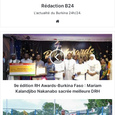
Rédaction B24
L'actualité du Burkina 24h/24.
We
bsi
te
9
e
é
d
i
t
i
o
n
R
9e édition RH Awards-Burkina Faso : Mariam
H
Kalandjibo Nakanabo sacrée meilleure DRH
A
w
C
a
a
r
m