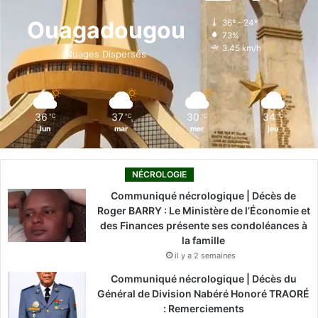
o
d
b
g
k
Ouagadougou
36º - 24º
73%
o
i
e
r
3.45 km/h
Nuages Dispersés
k
n
a
m
36
37
30
34
℃
℃
℃
℃
lun
mar
mer
jeu
NÉCROLOGIE
Communiqué nécrologique | Décès de
Roger BARRY : Le Ministère de l’Économie et
des Finances présente ses condoléances à
la famille
il y a 2 semaines
Communiqué nécrologique | Décès du
Général de Division Nabéré Honoré TRAORÉ
: Remerciements