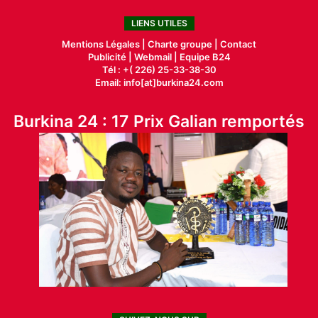
LIENS UTILES
Mentions Légales |
Charte groupe |
Contact
Publicité
|
Webmail |
Equipe B24
Tél : +( 226) 25-33-38-30
Email: info[at]burkina24.com
Burkina 24 : 17 Prix Galian remportés