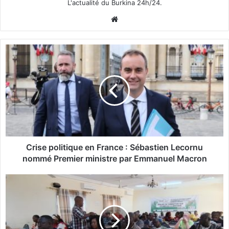
L'actualité du Burkina 24h/24.
We
bsi
te
C
r
i
s
e
p
o
l
i
t
Crise politique en France : Sébastien Lecornu
i
nommé Premier ministre par Emmanuel Macron
q
u
B
e
u
e
r
n
k
F
i