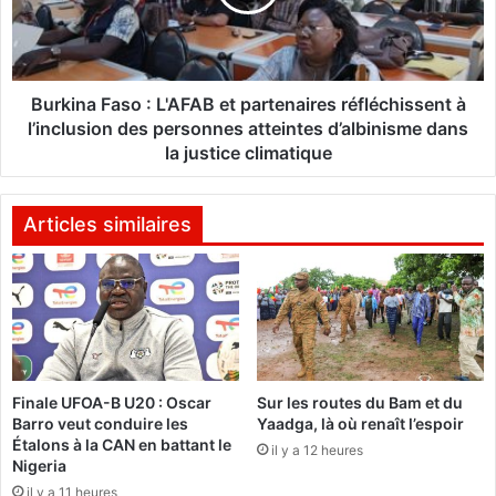
r
n
a
a
n
F
c
a
e
s
Burkina Faso : L'AFAB et partenaires réfléchissent à
:
o
l’inclusion des personnes atteintes d’albinisme dans
S
:
la justice climatique
é
L
b
'
a
A
Articles similaires
s
F
t
A
i
B
e
e
n
t
L
p
e
a
c
Finale UFOA-B U20 : Oscar
Sur les routes du Bam et du
r
Barro veut conduire les
Yaadga, là où renaît l’espoir
o
t
Étalons à la CAN en battant le
r
e
il y a 12 heures
Nigeria
n
n
il y a 11 heures
u