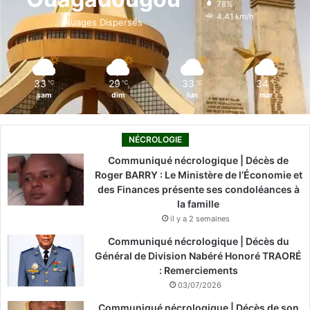
78%
o
i
e
r
4.41 km/h
Nuages Dispersés
k
n
a
m
33
29
33
34
℃
℃
℃
℃
sam
dim
lun
mar
NÉCROLOGIE
Communiqué nécrologique | Décès de
Roger BARRY : Le Ministère de l’Économie et
des Finances présente ses condoléances à
la famille
il y a 2 semaines
Communiqué nécrologique | Décès du
Général de Division Nabéré Honoré TRAORÉ
: Remerciements
03/07/2026
Communiqué nécrologique | Décès de son