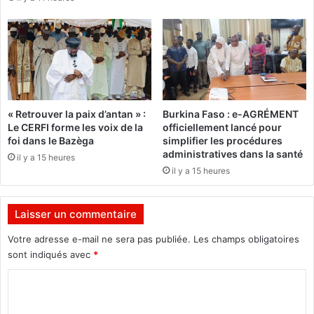
a
n
i
o
r
m
e
m
s
é
r
P
é
r
f
« Retrouver la paix d’antan » :
Burkina Faso : e-AGRÉMENT
e
l
Le CERFI forme les voix de la
officiellement lancé pour
m
é
foi dans le Bazèga
simplifier les procédures
i
c
administratives dans la santé
il y a 15 heures
e
h
il y a 15 heures
r
i
m
s
i
s
Laisser un commentaire
n
e
i
n
Votre adresse e-mail ne sera pas publiée.
Les champs obligatoires
s
t
sont indiqués avec
*
t
à
r
C
l
e
’
o
p
i