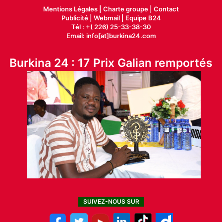
Mentions Légales |
Charte groupe |
Contact
Publicité
|
Webmail |
Equipe B24
Tél : +( 226) 25-33-38-30
Email: info[at]burkina24.com
Burkina 24 : 17 Prix Galian remportés
SUIVEZ-NOUS SUR