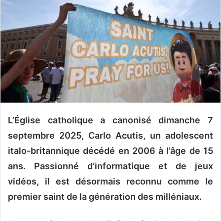
r
u
n
c
o
u
r
r
i
e
L’Église catholique a canonisé dimanche 7
l
septembre 2025, Carlo Acutis, un adolescent
italo-britannique décédé en 2006 à l’âge de 15
ans. Passionné d’informatique et de jeux
vidéos, il est désormais reconnu comme le
premier saint de la génération des milléniaux.