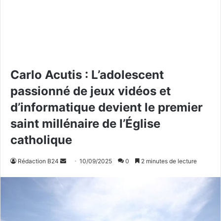
Carlo Acutis : L’adolescent
passionné de jeux vidéos et
d’informatique devient le premier
saint millénaire de l’Église
catholique
Rédaction B24
E
10/09/2025
0
2 minutes de lecture
n
v
o
y
e