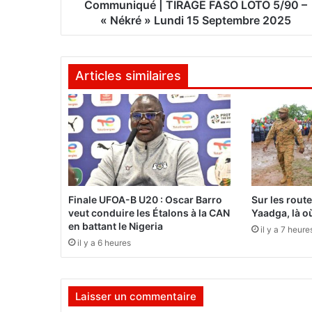
é
Communiqué | TIRAGE FASO LOTO 5/90 –
|
« Nékré » Lundi 15 Septembre 2025
T
I
R
Articles similaires
A
G
E
F
A
S
O
L
O
Finale UFOA-B U20 : Oscar Barro
Sur les rout
T
veut conduire les Étalons à la CAN
Yaadga, là où
O
en battant le Nigeria
il y a 7 heure
5
il y a 6 heures
/
9
0
Laisser un commentaire
–
«