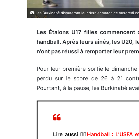
Les Burkinabè disputeront leur dernier match ce mercredi co
Les Étalons U17 filles commencent d
handball. Après leurs aînés, les U20, 
n’ont pas réussi à remporter leur prem
Pour leur première sortie le dimanche 
perdu sur le score de 26 à 21 contr
Pourtant, à la pause, les Burkinabè ava
Lire aussi 👉🏿
Handball : L’USFA 