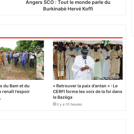
:
Angers SCO : Tout le monde parle du
T
Burkinabè Hervé Koffi
o
u
t
l
e
m
o
n
d
e
p
a
es du Bam et du
« Retrouver la paix d’antan » : Le
r
 renaît l’espoir
CERFI forme les voix de la foi dans
l
le Bazèga
s
e
il y a 10 heures
d
u
B
u
r