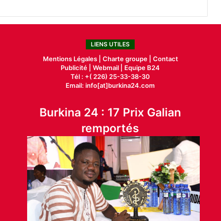
LIENS UTILES
Mentions Légales |
Charte groupe |
Contact
Publicité
|
Webmail |
Equipe B24
Tél : +( 226) 25-33-38-30
Email: info[at]burkina24.com
Burkina 24 : 17 Prix Galian
remportés