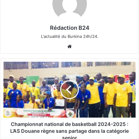
Rédaction B24
L'actualité du Burkina 24h/24.
We
bsi
te
C
h
a
m
p
i
o
n
n
a
Championnat national de basketball 2024-2025 :
t
L’AS Douane règne sans partage dans la catégorie
n
senior