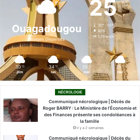
25
℃
b
e
u
a
o
o
d
b
g
k
Ouagadougou
30º - 25º
80%
o
i
e
r
1.79 km/h
Nuages Dispersés
k
n
a
m
30
34
35
35
℃
℃
℃
℃
dim
lun
mar
mer
NÉCROLOGIE
Communiqué nécrologique | Décès de
Roger BARRY : Le Ministère de l’Économie et
des Finances présente ses condoléances à
la famille
il y a 2 semaines
Communiqué nécrologique | Décès du