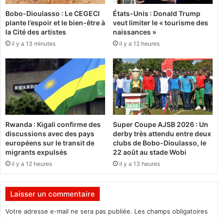
2
:
4
Bobo-Dioulasso : Le CEGECI
États-Unis : Donald Trump
7
plante l’espoir et le bien-être à
veut limiter le « tourisme des
-
3
la Cité des artistes
naissances »
2
0
0
il y a 13 minutes
il y a 12 heures
j
2
e
5
u
:
n
L
e
’
s
A
s
S
o
Rwanda : Kigali confirme des
Super Coupe AJSB 2026 : Un
D
r
discussions avec des pays
derby très attendu entre deux
o
t
européens sur le transit de
clubs de Bobo-Dioulasso, le
u
e
migrants expulsés
22 août au stade Wobi
a
n
il y a 12 heures
il y a 13 heures
n
t
e
a
r
g
Laisser un commentaire
è
u
g
e
Votre adresse e-mail ne sera pas publiée.
Les champs obligatoires
n