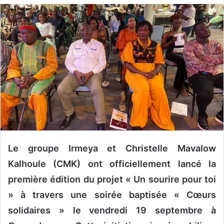
v
o
y
e
r
u
n
c
o
u
r
r
Le groupe Irmeya et Christelle Mavalow
i
Kalhoule (CMK) ont officiellement lancé la
e
première édition du projet « Un sourire pour toi
l
» à travers une soirée baptisée « Cœurs
solidaires » le vendredi 19 septembre à