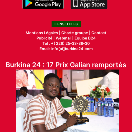
LIENS UTILES
Mentions Légales |
Charte groupe |
Contact
Publicité
|
Webmail |
Equipe B24
Tél : +( 226) 25-33-38-30
Email: info[at]burkina24.com
Burkina 24 : 17 Prix Galian remportés