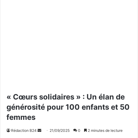
« Cœurs solidaires » : Un élan de
générosité pour 100 enfants et 50
femmes
Rédaction B24
E
21/09/2025
0
2 minutes de lecture
n