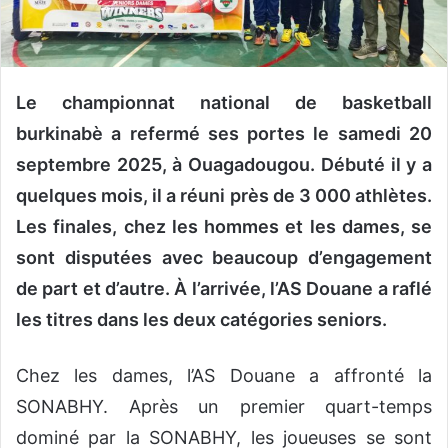
n
c
o
u
Le championnat national de basketball
r
r
burkinabè a refermé ses portes le samedi 20
i
septembre 2025, à Ouagadougou. Débuté il y a
e
quelques mois, il a réuni près de 3 000 athlètes.
l
Les finales, chez les hommes et les dames, se
sont disputées avec beaucoup d’engagement
de part et d’autre. À l’arrivée, l’AS Douane a raflé
les titres dans les deux catégories seniors.
Chez les dames, l’AS Douane a affronté la
SONABHY. Après un premier quart-temps
dominé par la SONABHY, les joueuses se sont