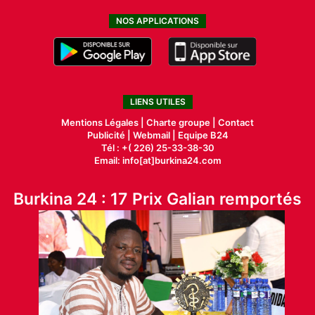
NOS APPLICATIONS
LIENS UTILES
Mentions Légales |
Charte groupe |
Contact
Publicité
|
Webmail |
Equipe B24
Tél : +( 226) 25-33-38-30
Email: info[at]burkina24.com
Burkina 24 : 17 Prix Galian remportés