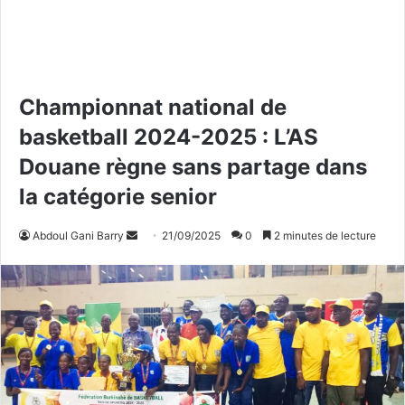
Championnat national de
basketball 2024-2025 : L’AS
Douane règne sans partage dans
la catégorie senior
Abdoul Gani Barry
E
21/09/2025
0
2 minutes de lecture
n
v
o
y
e
r
u