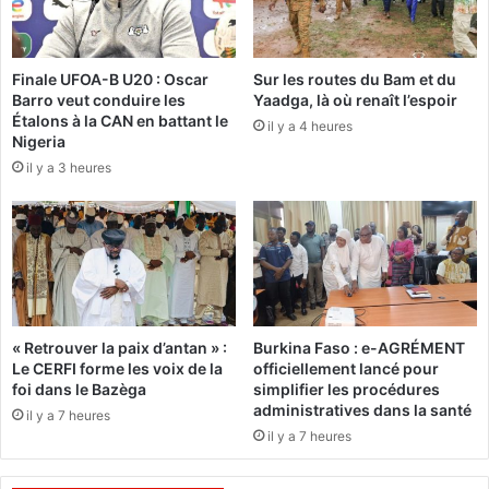
a
U
r
n
:
é
Finale UFOA-B U20 : Oscar
Sur les routes du Bam et du
c
l
Barro veut conduire les
Yaadga, là où renaît l’espoir
o
a
Étalons à la CAN en battant le
m
il y a 4 heures
n
Nigeria
m
d
il y a 3 heures
e
e
n
g
t
é
l
n
e
é
s
r
p
o
o
s
« Retrouver la paix d’antan » :
Burkina Faso : e-AGRÉMENT
r
i
Le CERFI forme les voix de la
officiellement lancé pour
t
t
foi dans le Bazèga
simplifier les procédures
i
é
administratives dans la santé
il y a 7 heures
n
p
il y a 7 heures
s
o
p
u