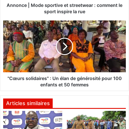
o
Annonce | Mode sportive et streetwear : comment le
d
sport inspire la rue
e
s
"
p
C
o
œ
r
u
t
r
i
s
v
s
e
o
e
l
t
i
"Cœurs solidaires" : Un élan de générosité pour 100
s
d
enfants et 50 femmes
t
a
r
i
e
r
Articles similaires
e
e
t
s
w
"
e
: