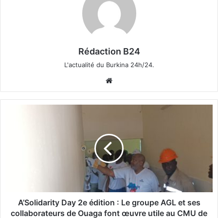
Rédaction B24
L'actualité du Burkina 24h/24.
We
bsi
te
A
’
S
o
l
i
d
a
r
i
A’Solidarity Day 2e édition : Le groupe AGL et ses
t
collaborateurs de Ouaga font œuvre utile au CMU de