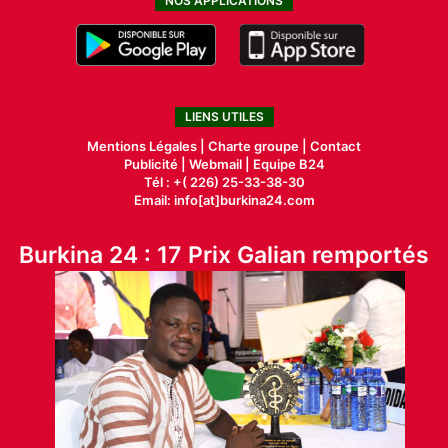
NOS APPLICATIONS
LIENS UTILES
Mentions Légales |
Charte groupe |
Contact
Publicité
|
Webmail |
Equipe B24
Tél : +( 226) 25-33-38-30
Email: info[at]burkina24.com
Burkina 24 : 17 Prix Galian remportés