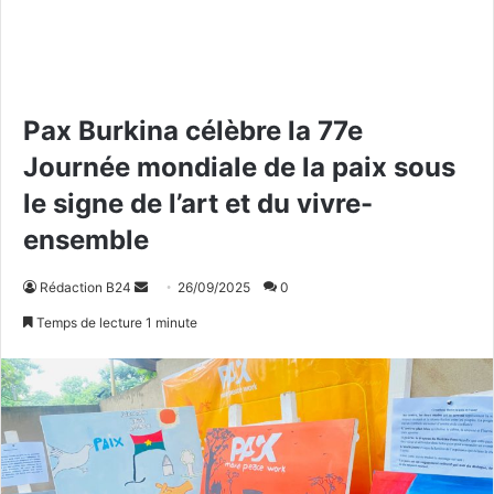
Pax Burkina célèbre la 77e
Journée mondiale de la paix sous
le signe de l’art et du vivre-
ensemble
Rédaction B24
E
26/09/2025
0
n
Temps de lecture 1 minute
v
o
y
e
r
u