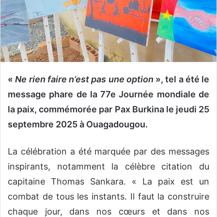
n
c
o
u
r
r
i
«
Ne rien faire n’est pas une option
», tel a été le
e
message phare de la 77e Journée mondiale de
l
la paix, commémorée par Pax Burkina le jeudi 25
septembre 2025 à Ouagadougou.
La célébration a été marquée par des messages
inspirants, notamment la célèbre citation du
capitaine Thomas Sankara. « La paix est un
combat de tous les instants. Il faut la construire
chaque jour, dans nos cœurs et dans nos