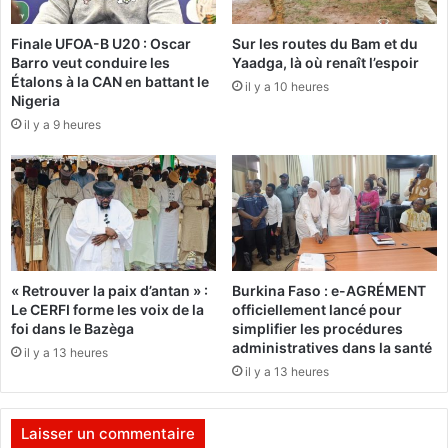
p
s
e
t
A
Finale UFOA-B U20 : Oscar
Sur les routes du Bam et du
i
Barro veut conduire les
Yaadga, là où renaît l’espoir
G
c
Étalons à la CAN en battant le
L
il y a 10 heures
e
Nigeria
e
e
il y a 9 heures
t
t
s
r
e
é
s
p
c
a
o
r
l
a
l
t
« Retrouver la paix d’antan » :
Burkina Faso : e-AGRÉMENT
a
i
Le CERFI forme les voix de la
officiellement lancé pour
b
o
foi dans le Bazèga
simplifier les procédures
o
n
administratives dans la santé
il y a 13 heures
r
s
il y a 13 heures
a
t
:
e
L
Laisser un commentaire
u
’