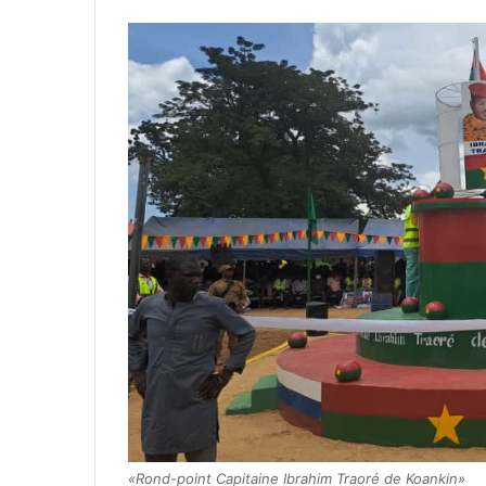
«Rond-point Capitaine Ibrahim Traoré de Koankin»