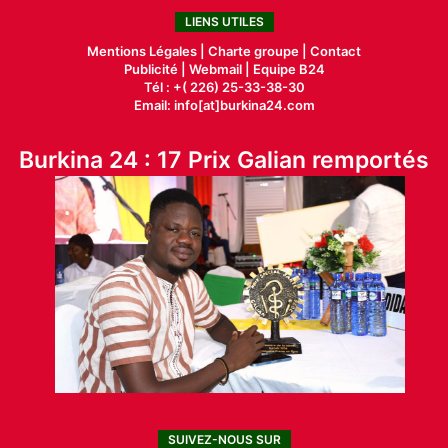
LIENS UTILES
Mentions Légales |
Charte groupe |
Contact
Publicité
|
Webmail |
Equipe B24
Tél : +( 226) 25-33-38-30
Email: info[at]burkina24.com
Burkina 24 : 17 Prix Galian remportés
SUIVEZ-NOUS SUR