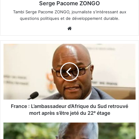
Serge Pacome ZONGO
Tambi Serge Pacome ZONGO, journaliste s'intéressant aux
questions politiques et de développement durable.
We
bsi
te
F
r
a
n
c
e
:
L
’
a
France : L’ambassadeur d’Afrique du Sud retrouvé
m
mort après s’être jeté du 22ᵉ étage
b
a
R
s
D
s
C