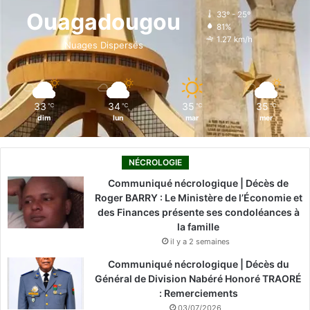
o
d
b
g
k
Ouagadougou
33º - 25º
81%
o
i
e
r
1.27 km/h
Nuages Dispersés
k
n
a
m
33
34
35
35
℃
℃
℃
℃
dim
lun
mar
mer
NÉCROLOGIE
Communiqué nécrologique | Décès de
Roger BARRY : Le Ministère de l’Économie et
des Finances présente ses condoléances à
la famille
il y a 2 semaines
Communiqué nécrologique | Décès du
Général de Division Nabéré Honoré TRAORÉ
: Remerciements
03/07/2026