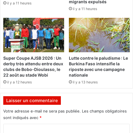
migrants expulsés
il y a 11 heures
t
e
il y a 11 heures
r
p
o
h
u
K
v
a
é
b
m
i
o
l
r
a
Super Coupe AJSB 2026 : Un
Lutte contre le paludisme : Le
t
c
derby très attendu entre deux
Burkina Faso intensifie la
a
o
clubs de Bobo-Dioulasso, le
riposte avec une campagne
p
n
22 août au stade Wobi
nationale
r
d
il y a 12 heures
il y a 13 heures
è
a
s
m
s
n
Laisser un commentaire
’
é
ê
à
Votre adresse e-mail ne sera pas publiée.
Les champs obligatoires
t
l
sont indiqués avec
*
r
a
e
C
p