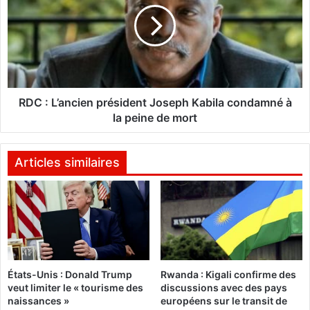
a
:
d
L
e
’
u
a
r
n
d
c
’
i
RDC : L’ancien président Joseph Kabila condamné à
A
e
la peine de mort
f
n
r
p
i
r
Articles similaires
q
é
u
s
e
i
d
d
u
e
S
n
u
t
États-Unis : Donald Trump
Rwanda : Kigali confirme des
d
J
veut limiter le « tourisme des
discussions avec des pays
r
o
naissances »
européens sur le transit de
e
s