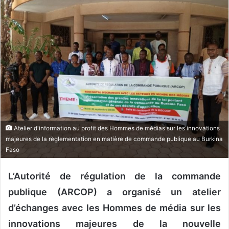
y
e
r
u
n
c
o
u
r
r
i
Atelier d'information au profit des Hommes de médias sur les innovations
e
majeures de la règlementation en matière de commande publique au Burkina
Faso
l
L’Autorité de régulation de la commande
publique (ARCOP) a organisé un atelier
d’échanges avec les Hommes de média sur les
innovations majeures de la nouvelle